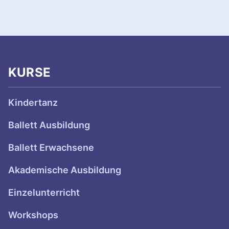
e
i
t
r
KURSE
ä
g
Kindertanz
e
Ballett Ausbildung
Ballett Erwachsene
Akademische Ausbildung
Einzelunterricht
Workshops