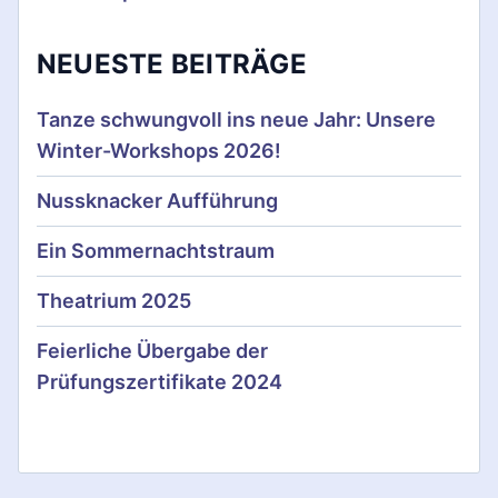
r
i
NEUESTE BEITRÄGE
e
Tanze schwungvoll ins neue Jahr: Unsere
r
Winter-Workshops 2026!
u
Nussknacker Aufführung
n
Ein Sommernachtstraum
g
Theatrium 2025
d
Feierliche Übergabe der
e
Prüfungszertifikate 2024
r
B