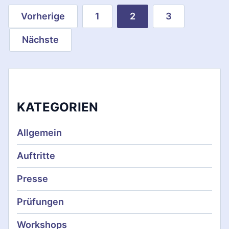
S
Vorherige
1
2
3
e
Nächste
i
t
e
KATEGORIEN
n
n
Allgemein
u
Auftritte
m
Presse
m
Prüfungen
e
Workshops