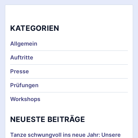
r
a
KATEGORIEN
g
s
Allgemein
n
Auftritte
a
Presse
v
Prüfungen
i
Workshops
g
a
NEUESTE BEITRÄGE
t
Tanze schwungvoll ins neue Jahr: Unsere