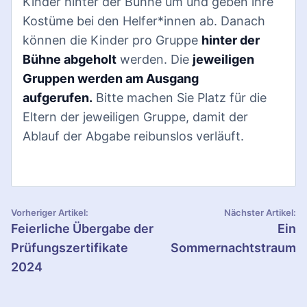
Kinder hinter der Bühne um und geben ihre
Kostüme bei den Helfer*innen ab. Danach
können die Kinder pro Gruppe
hinter der
Bühne abgeholt
werden. Die
jeweiligen
Gruppen werden am Ausgang
aufgerufen.
Bitte machen Sie Platz für die
Eltern der jeweiligen Gruppe, damit der
Ablauf der Abgabe reibunslos verläuft.
B
Vorheriger Artikel:
Nächster Artikel:
Feierliche Übergabe der
Ein
e
Prüfungszertifikate
Sommernachtstraum
i
2024
t