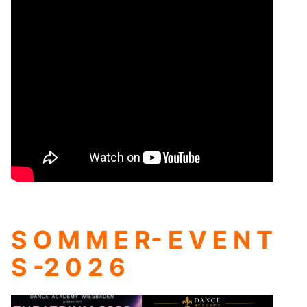
S O M M E R- E V E N T
S -2 0 2 6