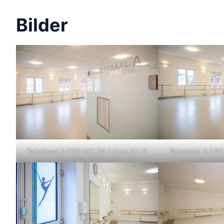
Bilder
Ballettsaal A (120 M2) DA Luisen Str. 8
Ballettsaal A (12