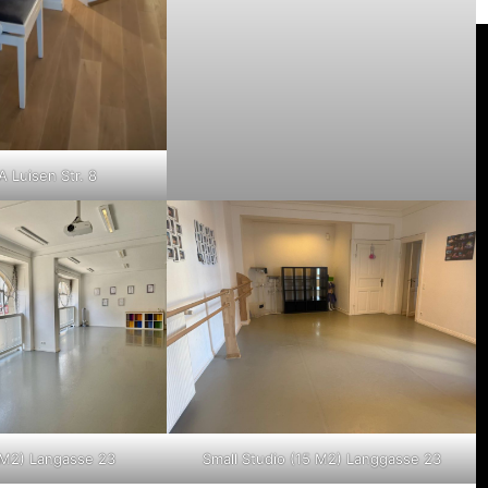
A Luisen Str. 8
 M2) Langasse 23
Small Studio (15 M2) Langgasse 23