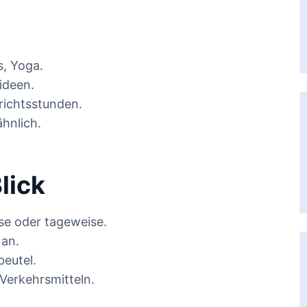
s, Yoga.
ideen.
richtsstunden.
hnlich.
lick
e oder tageweise.
 an.
beutel.
 Verkehrsmitteln.