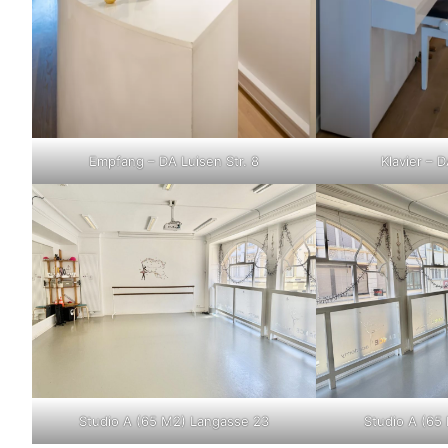
Empfang – DA Luisen Str. 8
Klavier – D
Studio A (65 M2) Langasse 23
Studio A (65