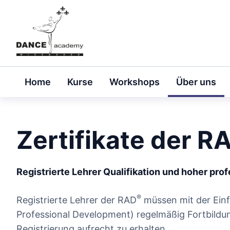
Skip
to
content
Home
Kurse
Workshops
Über uns
Zertifikate der R
Registrierte Lehrer Qualifikation und hoher pro
®
Registrierte Lehrer der RAD
müssen mit der Ein
Professional Development) regelmäßig Fortbildun
Registrierung aufrecht zu erhalten.