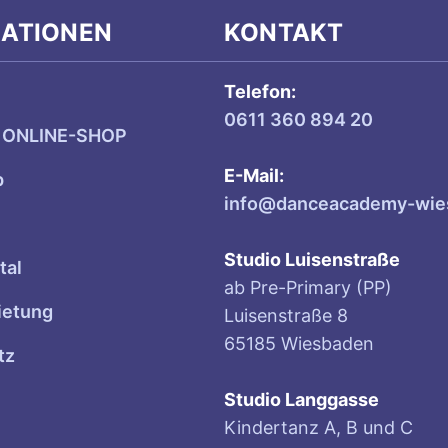
MATIONEN
KONTAKT
Telefon:
0611 360 894 20
 ONLINE-SHOP
E-Mail:
p
info@danceacademy-wie
Studio Luisenstraße
tal
ab Pre-Primary (PP)
etung
Luisenstraße 8
65185 Wiesbaden
tz
m
Studio Langgasse
Kindertanz A, B und C