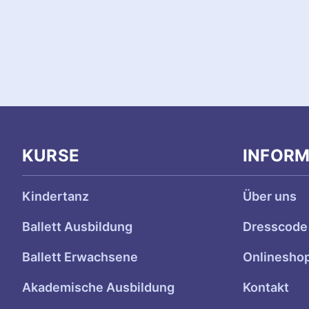
a
v
i
g
a
t
KURSE
INFOR
i
Kindertanz
Über uns
o
Ballett Ausbildung
Dresscode
n
Ballett Erwachsene
Onlinesho
Akademische Ausbildung
Kontakt