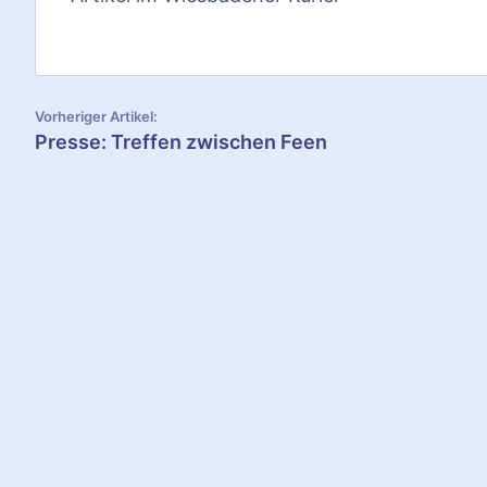
B
Vorheriger Artikel:
Presse: Treffen zwischen Feen
e
i
t
r
a
g
s
n