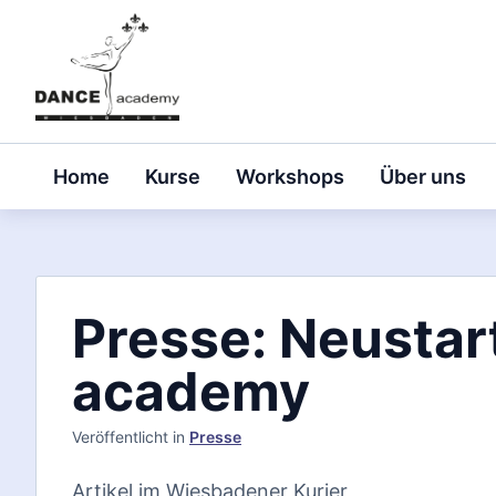
Skip
to
content
Home
Kurse
Workshops
Über uns
Presse: Neusta
academy
Veröffentlicht
in
Presse
Artikel im Wiesbadener Kurier