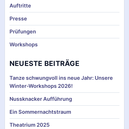
n
Auftritte
u
Presse
m
Prüfungen
m
Workshops
e
NEUESTE BEITRÄGE
r
i
Tanze schwungvoll ins neue Jahr: Unsere
e
Winter-Workshops 2026!
r
Nussknacker Aufführung
u
Ein Sommernachtstraum
n
Theatrium 2025