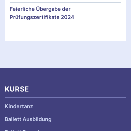
g
Feierliche Übergabe der
d
Prüfungszertifikate 2024
e
r
B
e
i
t
KURSE
r
Kindertanz
ä
Ballett Ausbildung
g