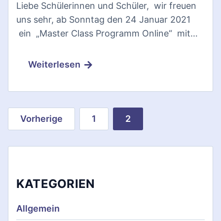
Liebe Schülerinnen und Schüler, wir freuen
uns sehr, ab Sonntag den 24 Januar 2021
ein „Master Class Programm Online“ mit…
Weiterlesen
S
Vorherige
1
2
e
i
t
KATEGORIEN
e
Allgemein
n