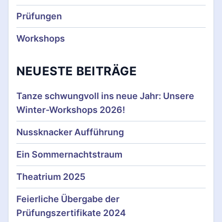
a
Prüfungen
v
Workshops
i
g
NEUESTE BEITRÄGE
a
Tanze schwungvoll ins neue Jahr: Unsere
t
Winter-Workshops 2026!
i
Nussknacker Aufführung
o
Ein Sommernachtstraum
n
Theatrium 2025
Feierliche Übergabe der
Prüfungszertifikate 2024