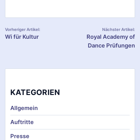
B
Vorheriger Artikel:
Nächster Artikel:
Wi für Kultur
Royal Academy of
e
Dance Prüfungen
i
t
r
a
KATEGORIEN
g
Allgemein
s
Auftritte
n
Presse