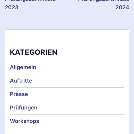
i
2023
2024
t
r
a
KATEGORIEN
g
s
Allgemein
n
Auftritte
a
Presse
v
Prüfungen
i
Workshops
g